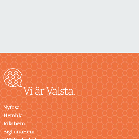
Nyfosa
Hembla
Rikshem
SigtunaHem