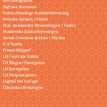
SPP Fastigheter
Sigtuna kommun
Valsta/Steninge stadsdelsförening
Svenska kyrkan i Valsta
Shia muslimska församlingen i Valsta
Muslimska kulturföreningen
Syrisk Ortodoxa kyrkan i Märsta
ICA Valsta
Presentklippet
LH Centrala Valsta
LH Magne/Ymergatan
LH Buregatan
LH Sleipnergatan
Digital Net Europe
Etiopiska föreningen