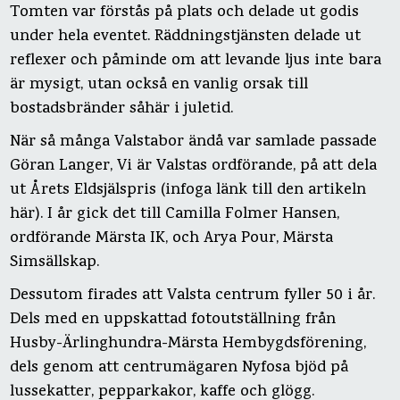
Tomten var förstås på plats och delade ut godis
under hela eventet. Räddningstjänsten delade ut
reflexer och påminde om att levande ljus inte bara
är mysigt, utan också en vanlig orsak till
bostadsbränder såhär i juletid.
När så många Valstabor ändå var samlade passade
Göran Langer, Vi är Valstas ordförande, på att dela
ut Årets Eldsjälspris (infoga länk till den artikeln
här). I år gick det till Camilla Folmer Hansen,
ordförande Märsta IK, och Arya Pour, Märsta
Simsällskap.
Dessutom firades att Valsta centrum fyller 50 i år.
Dels med en uppskattad fotoutställning från
Husby-Ärlinghundra-Märsta Hembygdsförening,
dels genom att centrumägaren Nyfosa bjöd på
lussekatter, pepparkakor, kaffe och glögg.