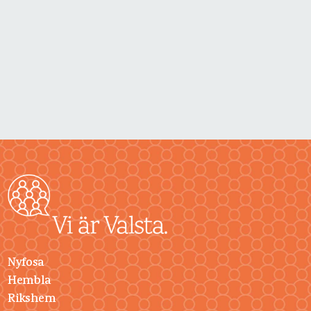
Nyfosa
Hembla
Rikshem