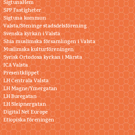
SigtunaHem
SPP Fastigheter
Sigtuna kommun
Valsta/Steninge stadsdelsförening
Svenska kyrkan i Valsta
Shia muslimska församlingen i Valsta
Muslimska kulturföreningen
Syrisk Ortodoxa kyrkan i Märsta
ICA Valsta
Presentklippet
LH Centrala Valsta
LH Magne/Ymergatan
LH Buregatan
LH Sleipnergatan
Digital Net Europe
Etiopiska föreningen