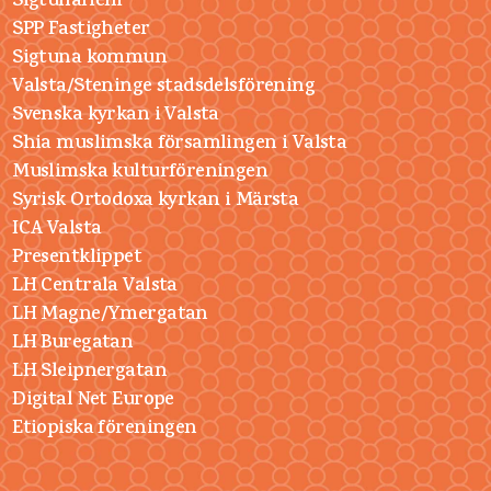
SigtunaHem
SPP Fastigheter
Sigtuna kommun
Valsta/Steninge stadsdelsförening
Svenska kyrkan i Valsta
Shia muslimska församlingen i Valsta
Muslimska kulturföreningen
Syrisk Ortodoxa kyrkan i Märsta
ICA Valsta
Presentklippet
LH Centrala Valsta
LH Magne/Ymergatan
LH Buregatan
LH Sleipnergatan
Digital Net Europe
Etiopiska föreningen